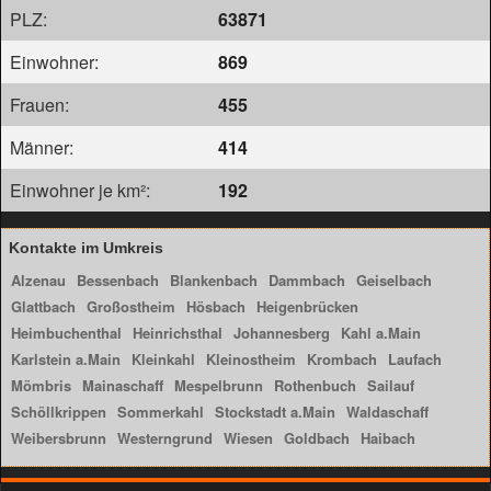
PLZ:
63871
Einwohner:
869
Frauen:
455
Männer:
414
Einwohner je km²:
192
Kontakte im Umkreis
Alzenau
Bessenbach
Blankenbach
Dammbach
Geiselbach
Glattbach
Großostheim
Hösbach
Heigenbrücken
Heimbuchenthal
Heinrichsthal
Johannesberg
Kahl a.Main
Karlstein a.Main
Kleinkahl
Kleinostheim
Krombach
Laufach
Mömbris
Mainaschaff
Mespelbrunn
Rothenbuch
Sailauf
Schöllkrippen
Sommerkahl
Stockstadt a.Main
Waldaschaff
Weibersbrunn
Westerngrund
Wiesen
Goldbach
Haibach