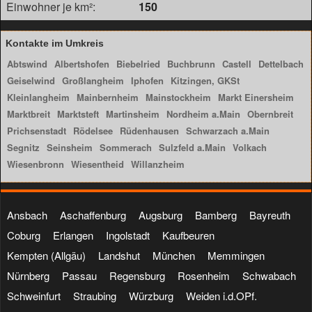
Einwohner je km²:
150
Kontakte im Umkreis
Abtswind
Albertshofen
Biebelried
Buchbrunn
Castell
Dettelbach
Geiselwind
Großlangheim
Iphofen
Kitzingen, GKSt
Kleinlangheim
Mainbernheim
Mainstockheim
Markt Einersheim
Marktbreit
Marktsteft
Martinsheim
Nordheim a.Main
Obernbreit
Prichsenstadt
Rödelsee
Rüdenhausen
Schwarzach a.Main
Segnitz
Seinsheim
Sommerach
Sulzfeld a.Main
Volkach
Wiesenbronn
Wiesentheid
Willanzheim
Ansbach
Aschaffenburg
Augsburg
Bamberg
Bayreuth
Coburg
Erlangen
Ingolstadt
Kaufbeuren
Kempten (Allgäu)
Landshut
München
Memmingen
Nürnberg
Passau
Regensburg
Rosenheim
Schwabach
Schweinfurt
Straubing
Würzburg
Weiden i.d.OPf.