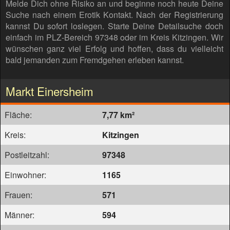
Melde Dich ohne Risiko an und beginne noch heute Deine
Suche nach einem Erotik Kontakt. Nach der Registrierung
kannst Du sofort loslegen. Starte Deine Detailsuche doch
einfach im PLZ-Bereich 97348 oder im Kreis Kitzingen. Wir
wünschen ganz viel Erfolg und hoffen, dass du vielleicht
bald jemanden zum Fremdgehen erleben kannst.
Markt Einersheim
Fläche:
7,77 km²
Kreis:
Kitzingen
Postleitzahl:
97348
Einwohner:
1165
Frauen:
571
Männer:
594