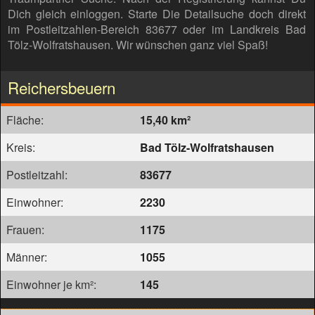
Dich gleich einloggen. Starte Die Detailsuche doch direkt
im Postleitzahlen-Bereich 83677 oder im Landkreis Bad
Tölz-Wolfratshausen. Wir wünschen ganz viel Spaß!
Reichersbeuern
Fläche:
15,40 km²
Kreis:
Bad Tölz-Wolfratshausen
Postleitzahl:
83677
Einwohner:
2230
Frauen:
1175
Männer:
1055
Einwohner je km²:
145