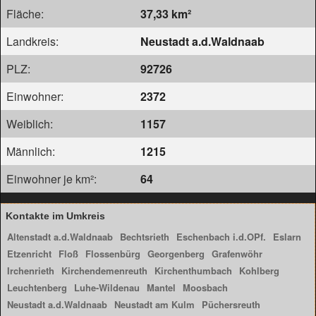
Fläche:
37,33 km²
Landkreis:
Neustadt a.d.Waldnaab
PLZ:
92726
Einwohner:
2372
Weiblich:
1157
Männlich:
1215
Einwohner je km²:
64
Kontakte im Umkreis
Altenstadt a.d.Waldnaab
Bechtsrieth
Eschenbach i.d.OPf.
Eslarn
Etzenricht
Floß
Flossenbürg
Georgenberg
Grafenwöhr
Irchenrieth
Kirchendemenreuth
Kirchenthumbach
Kohlberg
Leuchtenberg
Luhe-Wildenau
Mantel
Moosbach
Neustadt a.d.Waldnaab
Neustadt am Kulm
Püchersreuth